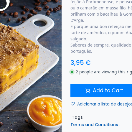
feijão à Portimonense, e petis
ou o camarão em massa filo, há
brilham com o bacalhau à Gome
D’Arga.
E porque uma boa refeição mer
tarte de amêndoa, o pudim Aba
salgado.
Sabores de sempre, qualidade 
português.
3,95
€
2 people are viewing this ri
Add to Cart
Adicionar a lista de desejo
Tags
Terms and Conditions :