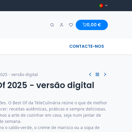
0
0
0,00
€
A MARAVILHA & REGIONAL
CONTACTE-NOS
025 - versão digital
f 2025 - versão digital
s. O Best Of da TeleCulinária reúne o que de melhor
er: receitas autênticas, práticas e sempre deliciosas.
mos a arte de cozinhar em casa, seja num jantar de
 de semana.
mo o caldo-verde, o creme de marisco ou a sopa de