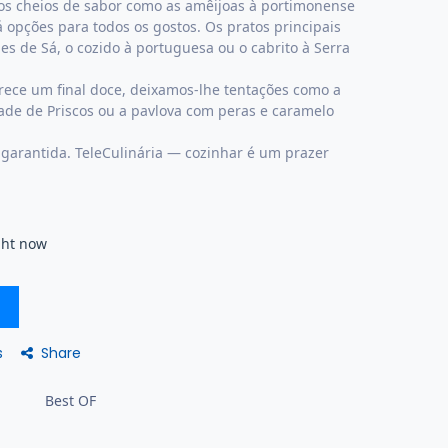
cos cheios de sabor como as amêijoas à portimonense
 opções para todos os gostos. Os pratos principais
s de Sá, o cozido à portuguesa ou o cabrito à Serra
ece um final doce, deixamos-lhe tentações como a
de de Priscos ou a pavlova com peras e caramelo
garantida. TeleCulinária — cozinhar é um prazer
ght now
Share
s
Best OF