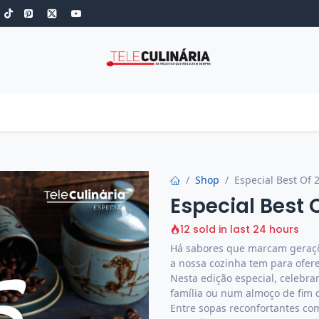
S
ROBOT DE COZINHA
GOLD
ESPECIAIS
LOW-CARB
COZINH
Shop
Especial Best Of 2
Especial Best O
12 sold in last 24 hours
Há sabores que marcam geraçõe
a nossa cozinha tem para oferec
Nesta edição especial, celebra
família ou num almoço de fim
Entre sopas reconfortantes co