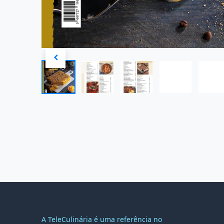
MAPA DO
A TeleCulinária é uma referência no