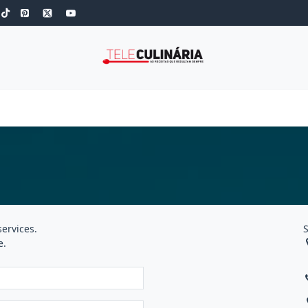
S
ROBOT DE COZINHA
GOLD
ESPECIAIS
LOW CARB
COZINH
ervices.
S
e.