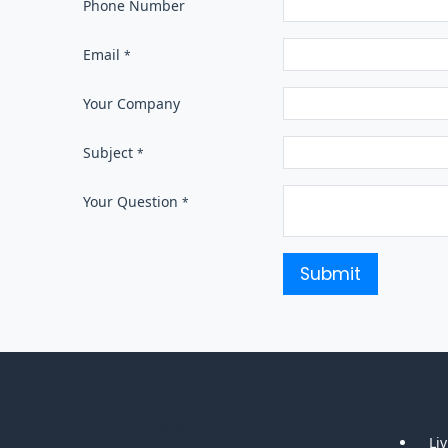
Phone Number
Email
*
Your Company
Subject
*
Your Question
*
Submit
MAPA DO
A TeleCulinária é uma referência no
Li
segmento das Revistas de Culinária. Se