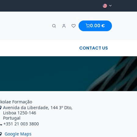
0
0
0.00
€
A MARAVILHA & REGIONAL
CONTACT US
kolae Formação
Avenida da Liberdade, 144 3º Dto,
Lisboa 1250-146
Portugal
+351 21 003 3800
Google Maps