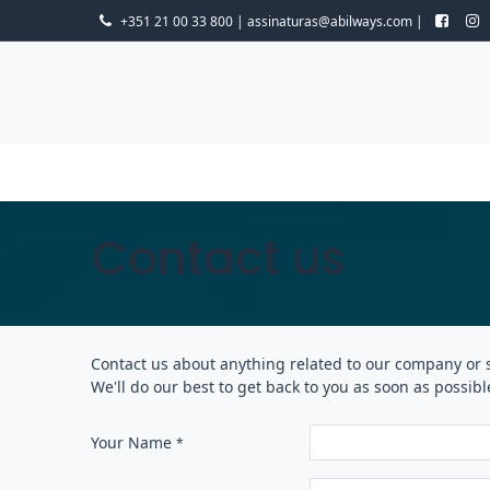
Skip to Content
​+351 21 00 33 800 | assinaturas@abilways.com |
EBOOKS
VEGGIE
TELECULINÁRIA
BOLOS & DOCE
Contact us
Contact us about anything related to our company or s
We'll do our best to get back to you as soon as possibl
Your Name
*