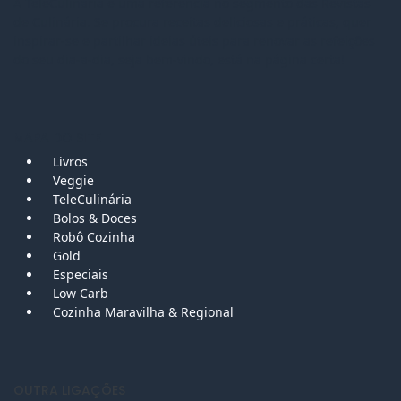
A TeleCulinária é uma referência no segmento das Revistas
de Culinária. Se procura receitas deliciosas e práticas, quer
inspirar-se e partilhar ideias úteis para renovar as refeições
do seu dia-a-dia, seja bem-vindo, está na página certa!
MAPA DO SITE
Livros
Veggie
TeleCulinária
Bolos &
Doces
Robô Cozinha
Gold
Especiais
Low Carb
Cozinha Maravilha & Regional
OUTRA LIGAÇÕES