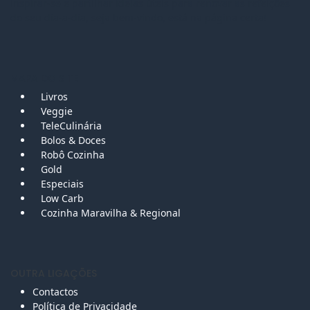
inspirar-se e partilhar ideias úteis para renovar as refeições
do seu dia-a-dia, seja bem-vindo, está na página certa!
MAPA DO SITE
Livros
Veggie
TeleCulinária
Bolos &
Doces
Robô Cozinha
Gold
Especiais
Low Carb
Cozinha Maravilha & Regional
OUTRA LIGAÇÕES
Contactos
Política de Privacidade