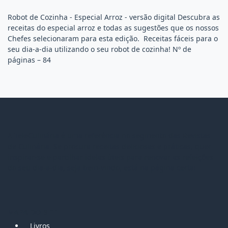
Robot de Cozinha - Especial Arroz - versão digital Descubra as
receitas do especial arroz e todas as sugestões que os nossos
Chefes selecionaram para esta edição. Receitas fáceis para o
seu dia-a-dia utilizando o seu robot de cozinha! Nº de
páginas – 84
A TeleCulinária é uma referência no segmento das Revistas
de Culinária. Se procura receitas deliciosas e práticas, quer
inspirar-se e partilhar ideias úteis para renovar as refeições
do seu dia-a-dia, seja bem-vindo, está na página certa!
MAPA DO SITE
Livros