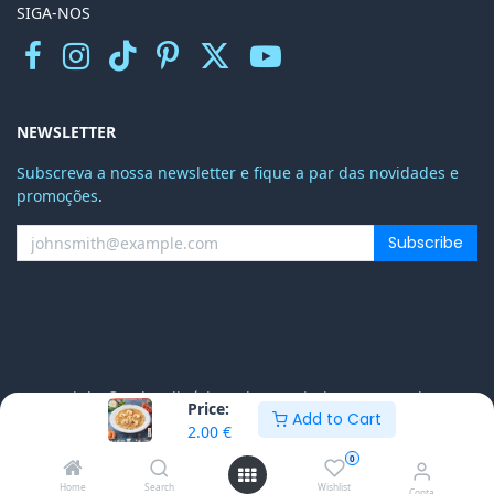
SIGA-NOS
NEWSLETTER
Subscreva a nossa newsletter e fique a par das novidades e
promoções
.
Subscribe
Copyright © Teleculinária Todos os Direitos Reservados
Price:
Add to Cart
2.00
€
English (US)
0
Powered by
- The #1
Open Source eCommerce
Home
Search
Wishlist
Conta